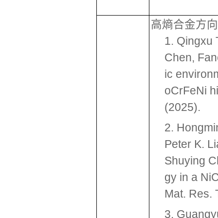
高熵合金方向
1. Qingxu 
Chen, Fanc
ic environ
oCrFeNi hi
(2025).
2. Hongmi
Peter K. L
Shuying Ch
gy in a Ni
Mat. Res. 
3. Guangy