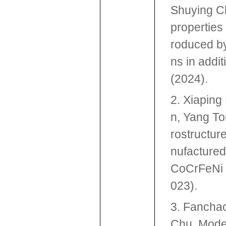
Shuying C
properties
roduced by
ns in addi
(2024).
2. Xiaping
n, Yang To
rostructur
nufactured
CoCrFeNi a
023).
3.
Fancha
Chu, Model