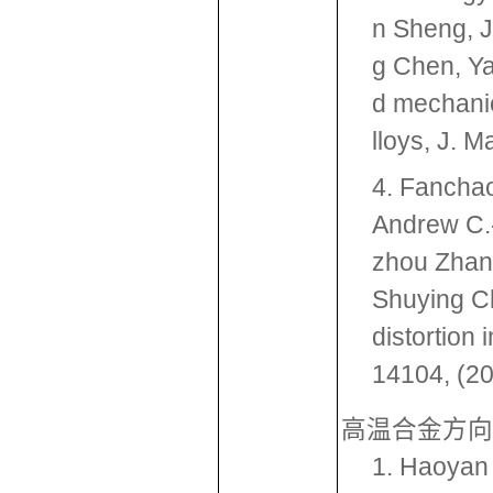
n Sheng, J
g Chen, Yan
d mechanic
lloys, J. 
4. Fancha
Andrew C.
zhou Zhang
Shuying Ch
distortion 
14104, (20
高温合金方向
1. Haoyan