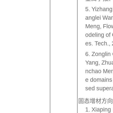
5. Yizhan
anglei Wa
Meng, Flow
odeling of
es. Tech.,
6. Zonglin
Yang, Zhua
nchao Meng
e domains 
sed supera
固态增材方向
1. Xiaping