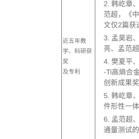
2. 韩屹
范超，《中
文仅2篇获选
3. 孟昊
近五年教
亮、孟范超、
学、科研获
4. 樊夏
奖
及专利
-Ti高熵
创新成果奖，
5.
韩屹章
件形性一体
6. 孟范
通量测试的